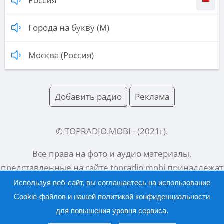
Россия
Города на букву (М)
Москва (Россия)
Добавить радио
Реклама
© TOPRADIO.MOBI
- (
2021
г).
Все права на фото и аудио материалы,
представленные на сайте
topradio.mobi
принадлежат
их законным владельцам.
Используя веб-сайт, вы соглашаетесь на использование
Cookie-файлов и нашей
политикой конфиденциальности
для повышения уровня сервиса.