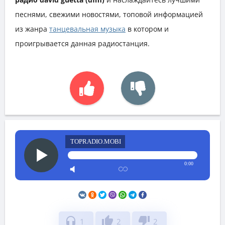
песнями, свежими новостями, топовой информацией
из жанра
танцевальная музыка
в котором и
проигрывается данная радиостанция.
TOPRADIO.MOBI
0:00
headphones
thumb_up
thumb_down
1
2
2