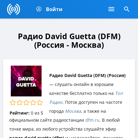
Войти
Радио David Guetta (DFM)
(Россия - Москва)
Радио David Guetta (DFM) (Россия)
— слушать онлайн в хорошем
качестве бесплатно только на
Топ
Радио
. Поток доступен на частоте
города
Москва
, а также на
Рейтинг:
0
из
5
официальном сайте радиостанции
dfm.ru
. В любой
точке мира, из любого устройства слушайте эфир
радио david guetta (dfm)
и наслаждайтесь лучшими