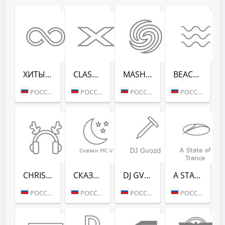
ХИТЫ ВСЕХ ВРЕ­МЕН (RADIO RECORD)
CLASSIX (RADIO RECORD)
MASHUP (РАДИО РЕКОРД)
BEACH PARTY (РАДИО РЕКОРД)
РОССИЯ (МОСКВА)
РОССИЯ (МОСКВА)
РОССИЯ (МОСКВА)
РОССИЯ (САНКТ-ПЕТЕРБУРГ)
CHRISTMAS CHILL (РАДИО РЕКОРД)
СКАЗ­КИ MC V (РАДИО РЕКОРД)
DJ GVOZD - RADIO RECORD
A STATE OF TRANCE - RADIO RECORD
РОССИЯ (МОСКВА)
РОССИЯ (МОСКВА)
РОССИЯ (МОСКВА)
РОССИЯ (МОСКВА)