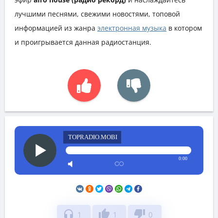
лучшими песнями, свежими новостями, топовой
информацией из жанра
электронная музыка
в котором
и проигрывается данная радиостанция.
TOPRADIO.MOBI
0:00
headphones
thumb_up
thumb_down
1
1
0