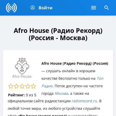
Войти
Afro House (Радио Рекорд)
(Россия - Москва)
Afro House (Радио Рекорд) (Россия)
— слушать онлайн в хорошем
качестве бесплатно только на
Топ
Радио
. Поток доступен на частоте
города
Москва
, а также на
Рейтинг:
0
из
5
официальном сайте радиостанции
radiorecord.ru
. В
любой точке мира, из любого устройства слушайте
эфир
afro house (радио рекорд)
и наслаждайтесь