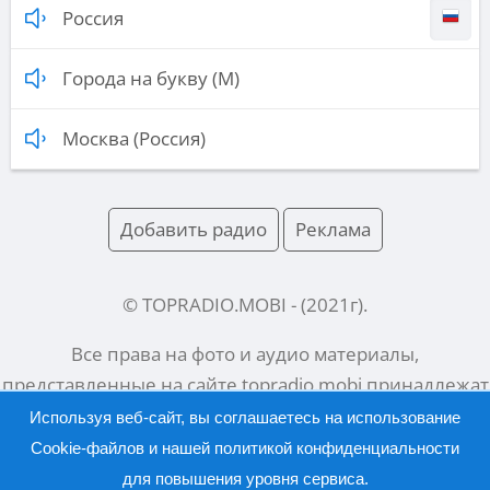
Россия
Города на букву (М)
Москва (Россия)
Добавить радио
Реклама
© TOPRADIO.MOBI
- (
2021
г).
Все права на фото и аудио материалы,
представленные на сайте
topradio.mobi
принадлежат
их законным владельцам.
Используя веб-сайт, вы соглашаетесь на использование
Cookie-файлов и нашей
политикой конфиденциальности
для повышения уровня сервиса.