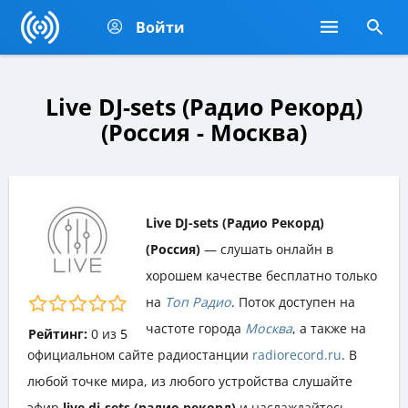
Войти
Live DJ-sets (Радио Рекорд)
(Россия - Москва)
Live DJ-sets (Радио Рекорд)
(Россия)
— слушать онлайн в
хорошем качестве бесплатно только
на
Топ Радио
. Поток доступен на
частоте города
Москва
, а также на
Рейтинг:
0
из
5
официальном сайте радиостанции
radiorecord.ru
. В
любой точке мира, из любого устройства слушайте
эфир
live dj-sets (радио рекорд)
и наслаждайтесь