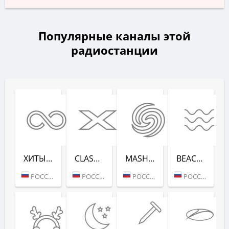
Популярные каналы этой
радиостанции
ХИТЫ ВСЕХ ВРЕ­МЕН (RADIO RECORD)
CLASSIX (RADIO RECORD)
MASHUP (РАДИО РЕКОРД)
BEACH PARTY (РАДИО РЕКОРД)
РОССИЯ (МОСКВА)
РОССИЯ (МОСКВА)
РОССИЯ (МОСКВА)
РОССИЯ (САНКТ-ПЕТЕРБУРГ)