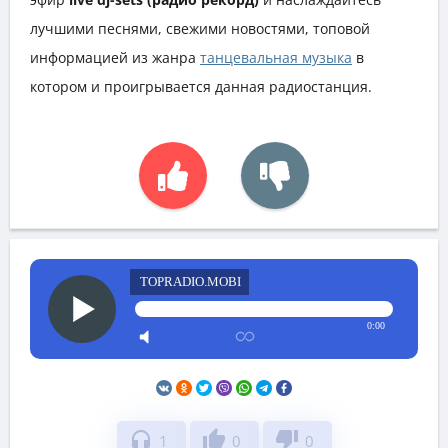
лучшими песнями, свежими новостями, топовой
информацией из жанра
танцевальная музыка
в
котором и проигрывается данная радиостанция.
TOPRADIO.MOBI
0:00
headphones
thumb_up
thumb_down
1
0
0