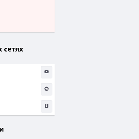
 сетях
и