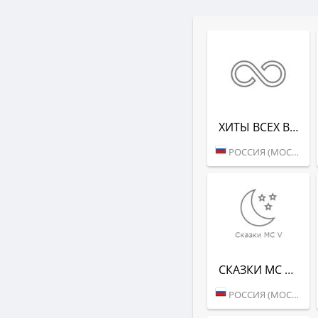
ХИТЫ ВСЕХ ВРЕ­МЕН (RADIO RECORD)
РОССИЯ (МОСКВА)
СКАЗ­КИ MC V (РАДИО РЕКОРД)
РОССИЯ (МОСКВА)