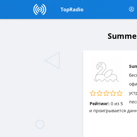
TopRadio
Summer
Sum
бес
офи
уст
пес
Рейтинг:
0
из
5
и проигрывается дан