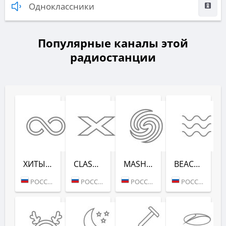
Одноклассники
Популярные каналы этой
радиостанции
ХИТЫ ВСЕХ ВРЕ­МЕН (RADIO RECORD)
CLASSIX (RADIO RECORD)
MASHUP (РАДИО РЕКОРД)
BEACH PARTY (РАДИО РЕКОРД)
РОССИЯ (МОСКВА)
РОССИЯ (МОСКВА)
РОССИЯ (МОСКВА)
РОССИЯ (САНКТ-ПЕТЕРБУРГ)