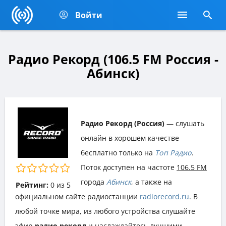
Войти
Радио Рекорд (106.5 FM Россия -
Абинск)
Радио Рекорд (Россия)
— слушать
онлайн в хорошем качестве
бесплатно только на
Топ Радио
.
Поток доступен на частоте
106.5 FM
города
Абинск
, а также на
Рейтинг:
0
из
5
официальном сайте радиостанции
radiorecord.ru
. В
любой точке мира, из любого устройства слушайте
эфир
радио рекорд
и наслаждайтесь лучшими