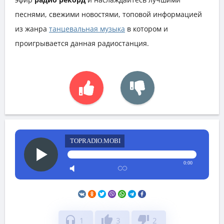
песнями, свежими новостями, топовой информацией
из жанра
танцевальная музыка
в котором и
проигрывается данная радиостанция.
TOPRADIO.MOBI
0:00
headphones
thumb_up
thumb_down
1
3
2