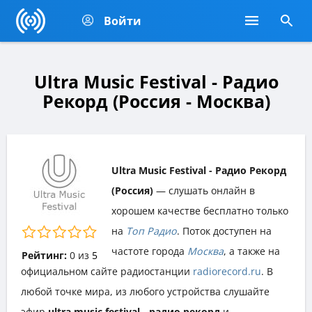
Войти
Ultra Music Festival - Радио
Рекорд (Россия - Москва)
Ultra Music Festival - Радио Рекорд
(Россия)
— слушать онлайн в
хорошем качестве бесплатно только
на
Топ Радио
. Поток доступен на
частоте города
Москва
, а также на
Рейтинг:
0
из
5
официальном сайте радиостанции
radiorecord.ru
. В
любой точке мира, из любого устройства слушайте
эфир
ultra music festival - радио рекорд
и