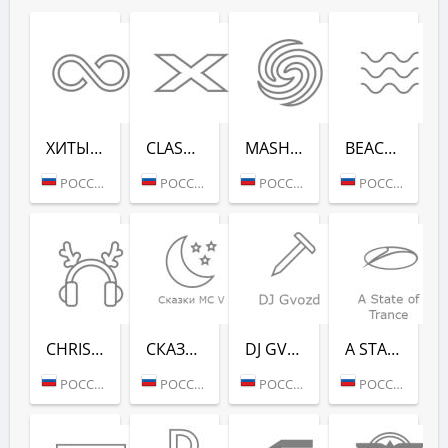
ХИТЫ ВСЕХ ВРЕ­МЕН (RADIO RECORD)
CLASSIX (RADIO RECORD)
MASHUP (РАДИО РЕКОРД)
BEACH PARTY (РАДИО РЕКОРД)
РОССИЯ (МОСКВА)
РОССИЯ (МОСКВА)
РОССИЯ (МОСКВА)
РОССИЯ (САНКТ-ПЕТЕРБУРГ)
CHRISTMAS CHILL (РАДИО РЕКОРД)
СКАЗ­КИ MC V (РАДИО РЕКОРД)
DJ GVOZD - RADIO RECORD
A STATE OF TRANCE - RADIO RECORD
РОССИЯ (МОСКВА)
РОССИЯ (МОСКВА)
РОССИЯ (МОСКВА)
РОССИЯ (МОСКВА)