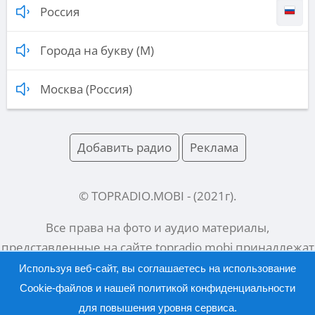
Россия
Города на букву (М)
Москва (Россия)
Добавить радио
Реклама
© TOPRADIO.MOBI
- (
2021
г).
Все права на фото и аудио материалы,
представленные на сайте
topradio.mobi
принадлежат
их законным владельцам.
Используя веб-сайт, вы соглашаетесь на использование
Cookie-файлов и нашей
политикой конфиденциальности
для повышения уровня сервиса.