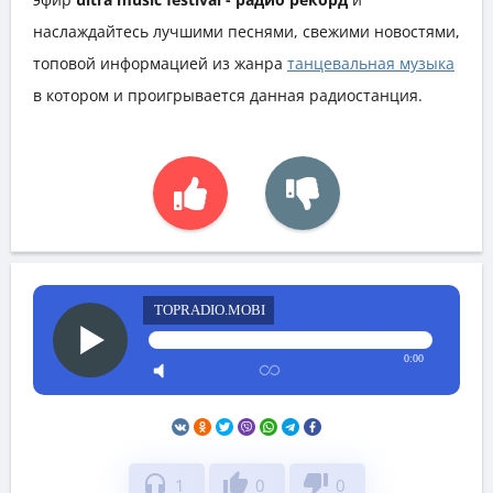
наслаждайтесь лучшими песнями, свежими новостями,
топовой информацией из жанра
танцевальная музыка
в котором и проигрывается данная радиостанция.
TOPRADIO.MOBI
0:00
headphones
thumb_up
thumb_down
1
0
0