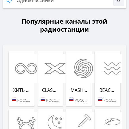
Одноклассники
Популярные каналы этой
радиостанции
ХИТЫ ВСЕХ ВРЕ­МЕН (RADIO RECORD)
CLASSIX (RADIO RECORD)
MASHUP (РАДИО РЕКОРД)
BEACH PARTY (РАДИО РЕКОРД)
РОССИЯ (МОСКВА)
РОССИЯ (МОСКВА)
РОССИЯ (МОСКВА)
РОССИЯ (САНКТ-ПЕТЕРБУРГ)