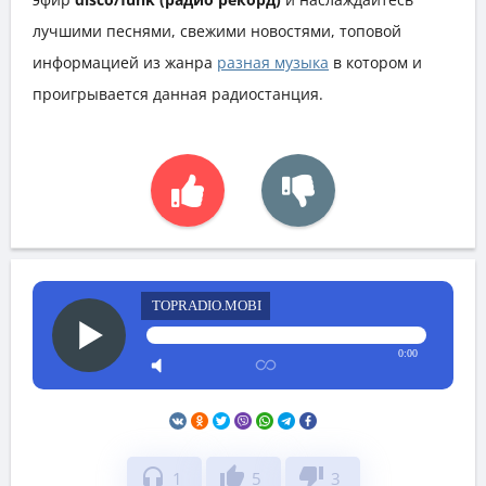
лучшими песнями, свежими новостями, топовой
информацией из жанра
разная музыка
в котором и
проигрывается данная радиостанция.
TOPRADIO.MOBI
0:00
headphones
thumb_up
thumb_down
1
5
3