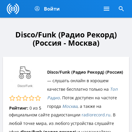
Войти
Disco/Funk (Радио Рекорд)
(Россия - Москва)
Disco/Funk (Радио Рекорд) (Россия)
— слушать онлайн в хорошем
качестве бесплатно только на
Топ
Радио
. Поток доступен на частоте
города
Москва
, а также на
Рейтинг:
0
из
5
официальном сайте радиостанции
radiorecord.ru
. В
любой точке мира, из любого устройства слушайте
эфир
disco/funk (радио рекорд)
и наслаждайтесь