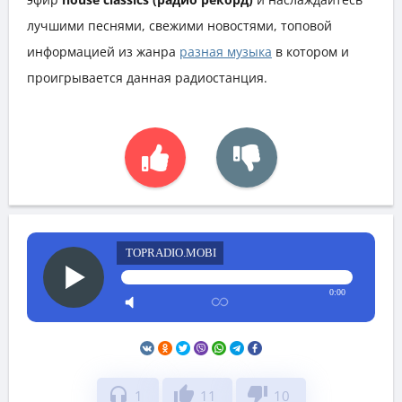
лучшими песнями, свежими новостями, топовой
информацией из жанра
разная музыка
в котором и
проигрывается данная радиостанция.
TOPRADIO.MOBI
0:00
headphones
thumb_up
thumb_down
1
11
10