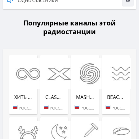
Одноклассники
Популярные каналы этой
радиостанции
ХИТЫ ВСЕХ ВРЕ­МЕН (RADIO RECORD)
CLASSIX (RADIO RECORD)
MASHUP (РАДИО РЕКОРД)
BEACH PARTY (РАДИО РЕКОРД)
РОССИЯ (МОСКВА)
РОССИЯ (МОСКВА)
РОССИЯ (МОСКВА)
РОССИЯ (САНКТ-ПЕТЕРБУРГ)