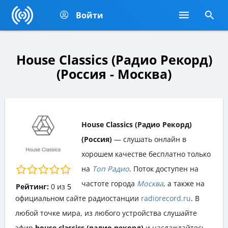
Войти
House Classics (Радио Рекорд)
(Россия - Москва)
House Classics (Радио Рекорд)
(Россия)
— слушать онлайн в
хорошем качестве бесплатно только
на
Топ Радио
. Поток доступен на
частоте города
Москва
, а также на
Рейтинг:
0
из
5
официальном сайте радиостанции
radiorecord.ru
. В
любой точке мира, из любого устройства слушайте
эфир
house classics (радио рекорд)
и наслаждайтесь