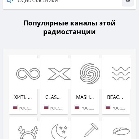
Одноклассники
Популярные каналы этой
радиостанции
ХИТЫ ВСЕХ ВРЕ­МЕН (RADIO RECORD)
CLASSIX (RADIO RECORD)
MASHUP (РАДИО РЕКОРД)
BEACH PARTY (РАДИО РЕКОРД)
РОССИЯ (МОСКВА)
РОССИЯ (МОСКВА)
РОССИЯ (МОСКВА)
РОССИЯ (САНКТ-ПЕТЕРБУРГ)