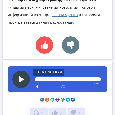
лучшими песнями, свежими новостями, топовой
информацией из жанра
разная музыка
в котором и
проигрывается данная радиостанция.
TOPRADIO.MOBI
0:00
headphones
thumb_up
thumb_down
1
3
4