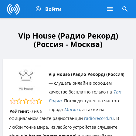
Войти
Vip House (Радио Рекорд)
(Россия - Москва)
Vip House (Радио Рекорд) (Россия)
— слушать онлайн в хорошем
качестве бесплатно только на
Топ
Радио
. Поток доступен на частоте
города
Москва
, а также на
Рейтинг:
0
из
5
официальном сайте радиостанции
radiorecord.ru
. В
любой точке мира, из любого устройства слушайте
эфир
vip house (радио рекорд)
и наслаждайтесь