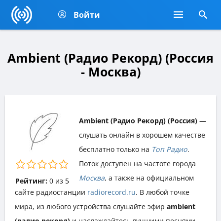
Войти
Ambient (Радио Рекорд) (Россия
- Москва)
Ambient (Радио Рекорд) (Россия)
—
слушать онлайн в хорошем качестве
бесплатно только на
Топ Радио
.
Поток доступен на частоте города
Москва
, а также на официальном
Рейтинг:
0
из
5
сайте радиостанции
radiorecord.ru
. В любой точке
мира, из любого устройства слушайте эфир
ambient
(радио рекорд)
и наслаждайтесь лучшими песнями,