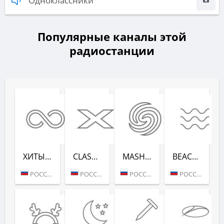
Одноклассники
Популярные каналы этой
радиостанции
ХИТЫ ВСЕХ ВРЕ­МЕН (RADIO RECORD)
CLASSIX (RADIO RECORD)
MASHUP (РАДИО РЕКОРД)
BEACH PARTY (РАДИО РЕКОРД)
РОССИЯ (МОСКВА)
РОССИЯ (МОСКВА)
РОССИЯ (МОСКВА)
РОССИЯ (САНКТ-ПЕТЕРБУРГ)