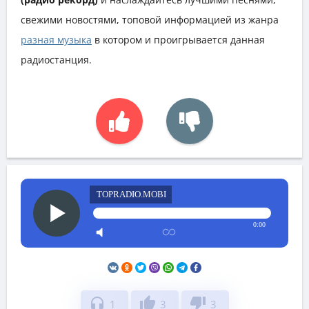
свежими новостями, топовой информацией из жанра
разная музыка
в котором и проигрывается данная
радиостанция.
TOPRADIO.MOBI
0:00
headphones
thumb_up
thumb_down
1
3
3