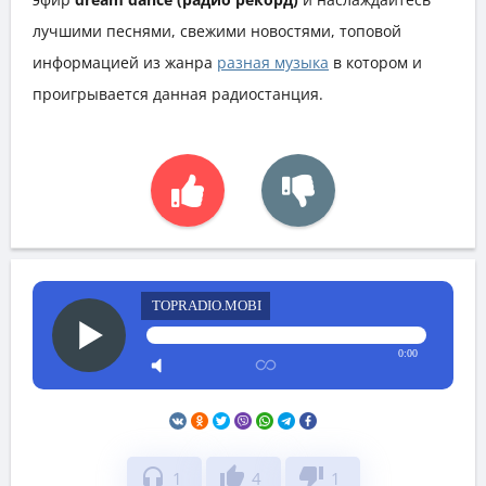
лучшими песнями, свежими новостями, топовой
информацией из жанра
разная музыка
в котором и
проигрывается данная радиостанция.
TOPRADIO.MOBI
0:00
headphones
thumb_up
thumb_down
1
4
1