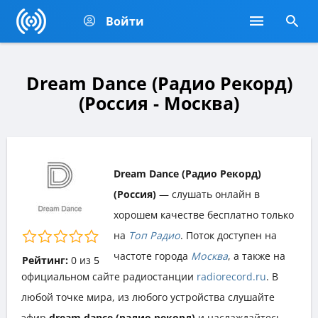
Войти
Dream Dance (Радио Рекорд)
(Россия - Москва)
Dream Dance (Радио Рекорд)
(Россия)
— слушать онлайн в
хорошем качестве бесплатно только
на
Топ Радио
. Поток доступен на
частоте города
Москва
, а также на
Рейтинг:
0
из
5
официальном сайте радиостанции
radiorecord.ru
. В
любой точке мира, из любого устройства слушайте
эфир
dream dance (радио рекорд)
и наслаждайтесь