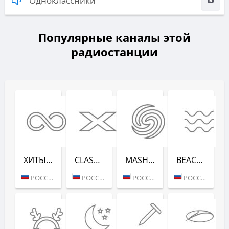
Одноклассники
Популярные каналы этой
радиостанции
ХИТЫ ВСЕХ ВРЕ­МЕН (RADIO RECORD)
CLASSIX (RADIO RECORD)
MASHUP (РАДИО РЕКОРД)
BEACH PARTY (РАДИО РЕКОРД)
РОССИЯ (МОСКВА)
РОССИЯ (МОСКВА)
РОССИЯ (МОСКВА)
РОССИЯ (САНКТ-ПЕТЕРБУРГ)