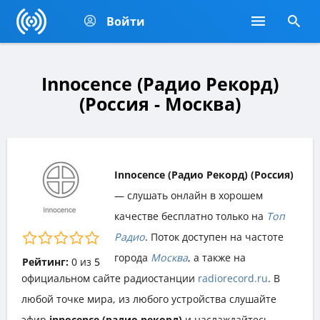
Войти
Innocence (Радио Рекорд)
(Россия - Москва)
Innocence (Радио Рекорд) (Россия)
— слушать онлайн в хорошем
качестве бесплатно только на
Топ
Радио
. Поток доступен на частоте
города
Москва
, а также на
Рейтинг:
0
из
5
официальном сайте радиостанции
radiorecord.ru
. В
любой точке мира, из любого устройства слушайте
эфир
innocence (радио рекорд)
и наслаждайтесь