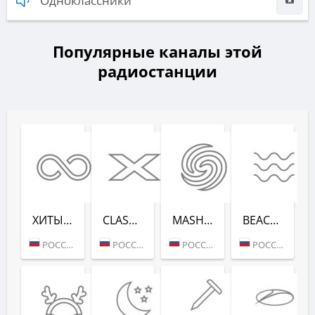
Одноклассники
Популярные каналы этой
радиостанции
ХИТЫ ВСЕХ ВРЕ­МЕН (RADIO RECORD)
CLASSIX (RADIO RECORD)
MASHUP (РАДИО РЕКОРД)
BEACH PARTY (РАДИО РЕКОРД)
РОССИЯ (МОСКВА)
РОССИЯ (МОСКВА)
РОССИЯ (МОСКВА)
РОССИЯ (САНКТ-ПЕТЕРБУРГ)