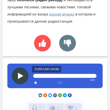
лучшими песнями, свежими новостями, топовой
информацией из жанра
разная музыка
в котором и
проигрывается данная радиостанция.
TOPRADIO.MOBI
0:00
headphones
thumb_up
thumb_down
1
5
3