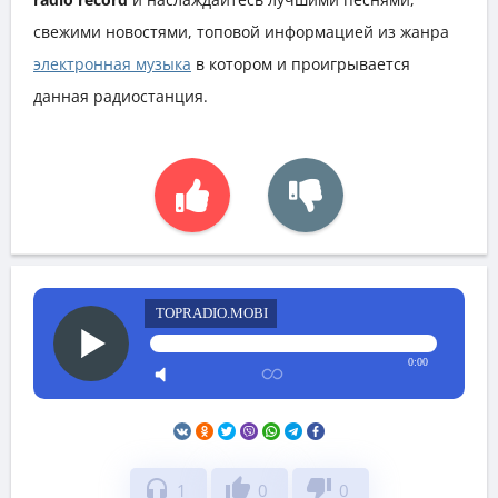
свежими новостями, топовой информацией из жанра
электронная музыка
в котором и проигрывается
данная радиостанция.
TOPRADIO.MOBI
0:00
headphones
thumb_up
thumb_down
1
0
0