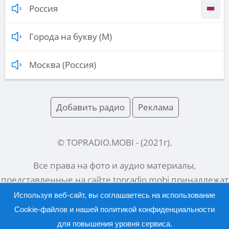
Россия
Города на букву (М)
Москва (Россия)
Добавить радио
Реклама
© TOPRADIO.MOBI
- (
2021
г).
Все права на фото и аудио материалы,
представленные на сайте
topradio.mobi
принадлежат
их законным владельцам.
Используя веб-сайт, вы соглашаетесь на использование
Cookie-файлов и нашей
политикой конфиденциальности
для повышения уровня сервиса.