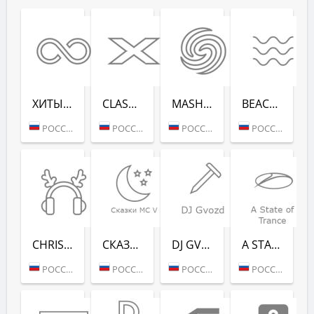
ХИТЫ ВСЕХ ВРЕ­МЕН (RADIO RECORD)
CLASSIX (RADIO RECORD)
MASHUP (РАДИО РЕКОРД)
BEACH PARTY (РАДИО РЕКОРД)
РОССИЯ (МОСКВА)
РОССИЯ (МОСКВА)
РОССИЯ (МОСКВА)
РОССИЯ (САНКТ-ПЕТЕРБУРГ)
CHRISTMAS CHILL (РАДИО РЕКОРД)
СКАЗ­КИ MC V (РАДИО РЕКОРД)
DJ GVOZD - RADIO RECORD
A STATE OF TRANCE - RADIO RECORD
РОССИЯ (МОСКВА)
РОССИЯ (МОСКВА)
РОССИЯ (МОСКВА)
РОССИЯ (МОСКВА)