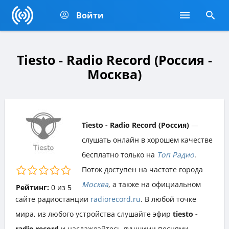
Войти
Tiesto - Radio Record (Россия -
Москва)
Tiesto - Radio Record (Россия)
—
слушать онлайн в хорошем качестве
бесплатно только на
Топ Радио
.
Поток доступен на частоте города
Москва
, а также на официальном
Рейтинг:
0
из
5
сайте радиостанции
radiorecord.ru
. В любой точке
мира, из любого устройства слушайте эфир
tiesto -
radio record
и наслаждайтесь лучшими песнями,