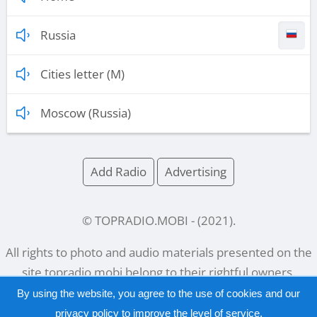
Russia
Cities letter (M)
Moscow (Russia)
Add Radio
Advertising
© TOPRADIO.MOBI
- (
2021
).
All rights to photo and audio materials presented on the
site
topradio.mobi
belong to their rightful owners.
By using the website, you agree to the use of cookies and our
privacy policy
to improve the level of service.