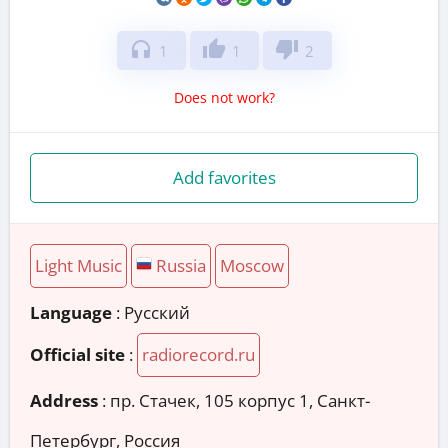
headphones
thumb_up
thumb_down
1
1
2
Does not work?
Add favorites
Light Music
Russia
Moscow
Language
: Русский
Official site
:
radiorecord.ru
Address
:
пр. Стачек, 105 корпус 1, Санкт-
Петербург, Россия