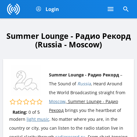
Login
Summer Lounge - Радио Рекорд
(Russia - Moscow)
Summer Lounge - Радио Рекорд
–
The Sound of
Russia
, Heard Around
the World Broadcasting straight from
Moscow
, Summer Lounge - Радио
Рекорд
brings you the heartbeat of
Rating:
0
of
5
modern
light music
. No matter where you are, in the
country or city, you can listen to the radio station live in
crystal clarity through
radiorecord.ru
. From chart-topping