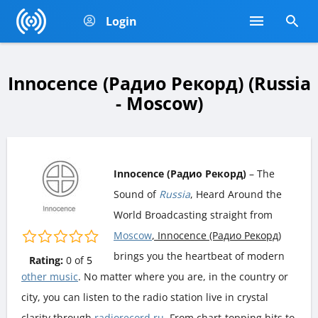
Login
Innocence (Радио Рекорд) (Russia
- Moscow)
Innocence (Радио Рекорд)
– The
Sound of
Russia
, Heard Around the
World Broadcasting straight from
Moscow
, Innocence (Радио Рекорд)
brings you the heartbeat of modern
Rating:
0
of
5
other music
. No matter where you are, in the country or
city, you can listen to the radio station live in crystal
clarity through
radiorecord.ru
. From chart-topping hits to