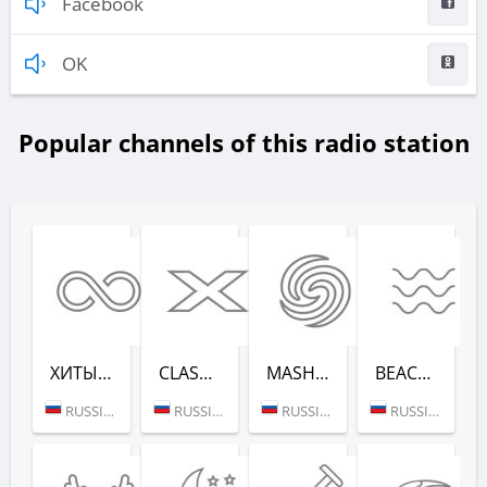
Facebook
OK
Popular channels of this radio station
ХИТЫ ВСЕХ ВРЕ­МЕН (RADIO RECORD)
CLASSIX (RADIO RECORD)
MASHUP (РАДИО РЕКОРД)
BEACH PARTY (РАДИО РЕКОРД)
RUSSIA (MOSCOW)
RUSSIA (MOSCOW)
RUSSIA (MOSCOW)
RUSSIA (SAINT PETERSBURG)