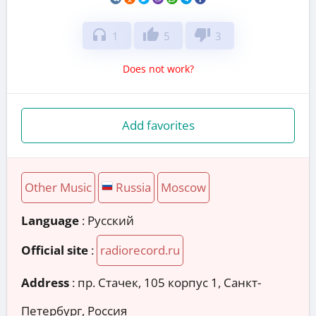
headphones
thumb_up
thumb_down
1
5
3
Does not work?
Add favorites
Other Music
Russia
Moscow
Language
: Русский
Official site
:
radiorecord.ru
Address
:
пр. Стачек, 105 корпус 1, Санкт-
Петербург, Россия