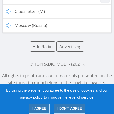
Cities letter (M)
Moscow (Russia)
Add Radio
Advertising
© TOPRADIO.MOBI
- (
2021
).
All rights to photo and audio materials presented on the
site
topradio.mobi
belong to their rightful owners.
By using the website, you agree to the use of cookies and our
privacy policy
to improve the level of service.
Русский
|
English
I AGREE
I DON'T AGREE
|
Privacy Policy
Copyright