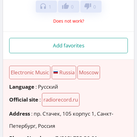
headphones
thumb_up
thumb_down
1
0
0
Does not work?
Add favorites
Electronic Music
Russia
Moscow
Language
: Русский
Official site
:
radiorecord.ru
Address
:
пр. Стачек, 105 корпус 1, Санкт-
Петербург, Россия