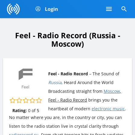
Login
Feel - Radio Record (Russia -
Moscow)
Feel - Radio Record
– The Sound of
Russia
, Heard Around the World
Broadcasting straight from
Moscow
,
Feel - Radio Record
brings you the
heartbeat of modern
electronic music
.
Rating:
0
of
5
No matter where you are, in the country or city, you can
listen to the radio station live in crystal clarity through
radiorecord.ru
. From chart-topping hits to fresh updates