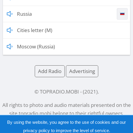
Russia
Cities letter (M)
Moscow (Russia)
Add Radio
Advertising
© TOPRADIO.MOBI
- (
2021
).
All rights to photo and audio materials presented on the
site
topradio.mobi
belong to their rightful owners.
By using the website, you agree to the use of cookies and our
privacy policy
to improve the level of service.