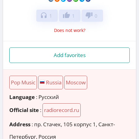
headphones
thumb_up
thumb_down
1
1
0
Does not work?
Add favorites
Pop Music
Russia
Moscow
Language
: Русский
Official site
:
radiorecord.ru
Address
:
пр. Стачек, 105 корпус 1, Санкт-
Петербург, Россия