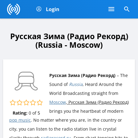
Login
Русская Зима (Радио Рекорд)
(Russia - Moscow)
Русская Зима (Радио Рекорд)
– The
Sound of
Russia
, Heard Around the
World Broadcasting straight from
Moscow
, Русская Зима (Радио Рекорд)
brings you the heartbeat of modern
Rating:
0
of
5
pop music
. No matter where you are, in the country or
city, you can listen to the radio station live in crystal
clarity through
radiorecord.ru
. From chart-topping hits to