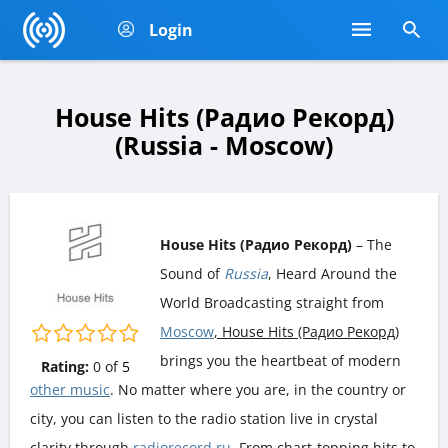
Login
House Hits (Радио Рекорд)
(Russia - Moscow)
House Hits (Радио Рекорд)
– The
Sound of
Russia
, Heard Around the
World Broadcasting straight from
Moscow
, House Hits (Радио Рекорд)
brings you the heartbeat of modern
Rating:
0
of
5
other music
. No matter where you are, in the country or
city, you can listen to the radio station live in crystal
clarity through
radiorecord.ru
. From chart-topping hits to