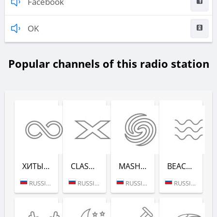
Facebook
OK
Popular channels of this radio station
ХИТЫ ВСЕХ ВРЕ­МЕН (RADIO RECORD)
CLASSIX (RADIO RECORD)
MASHUP (РАДИО РЕКОРД)
BEACH PARTY (РАДИО РЕКОРД)
RUSSIA (MOSCOW)
RUSSIA (MOSCOW)
RUSSIA (MOSCOW)
RUSSIA (SAINT PETERSBURG)