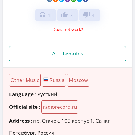
headphones
thumb_up
thumb_down
1
2
4
Does not work?
Add favorites
Other Music
Russia
Moscow
Language
: Русский
Official site
:
radiorecord.ru
Address
:
пр. Стачек, 105 корпус 1, Санкт-
Петербург, Россия