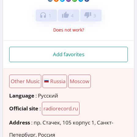
headphones
thumb_up
thumb_down
1
4
3
Does not work?
Add favorites
Other Music
Russia
Moscow
Language
: Русский
Official site
:
radiorecord.ru
Address
:
пр. Стачек, 105 корпус 1, Санкт-
Петербург, Россия