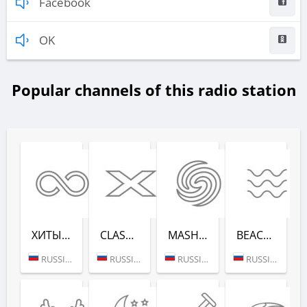
Facebook
OK
Popular channels of this radio station
ХИТЫ ВСЕХ ВРЕ­МЕН (RADIO RECORD)
CLASSIX (RADIO RECORD)
MASHUP (РАДИО РЕКОРД)
BEACH PARTY (РАДИО РЕКОРД)
RUSSIA (MOSCOW)
RUSSIA (MOSCOW)
RUSSIA (MOSCOW)
RUSSIA (SAINT PETERSBURG)