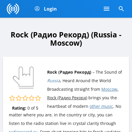
Login
Rock (Радио Рекорд) (Russia -
Moscow)
Rock (Радио Рекорд)
– The Sound of
Russia
, Heard Around the World
Broadcasting straight from
Moscow
,
Rock (Радио Рекорд)
brings you the
heartbeat of modern
other music
. No
Rating:
0
of
5
matter where you are, in the country or city, you can
listen to the radio station live in crystal clarity through
radiorecord.ru
. From chart-topping hits to fresh updates