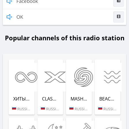
Facebook
OK
Popular channels of this radio station
ХИТЫ ВСЕХ ВРЕ­МЕН (RADIO RECORD)
CLASSIX (RADIO RECORD)
MASHUP (РАДИО РЕКОРД)
BEACH PARTY (РАДИО РЕКОРД)
RUSSIA (MOSCOW)
RUSSIA (MOSCOW)
RUSSIA (MOSCOW)
RUSSIA (SAINT PETERSBURG)