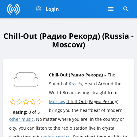
Login
Chill-Out (Радио Рекорд) (Russia -
Moscow)
Chill-Out (Радио Рекорд)
– The
Sound of
Russia
, Heard Around the
World Broadcasting straight from
Moscow
, Chill-Out (Радио Рекорд)
brings you the heartbeat of modern
Rating:
0
of
5
other music
. No matter where you are, in the country or
city, you can listen to the radio station live in crystal
clarity through
radiorecord.ru
. From chart-topping hits to