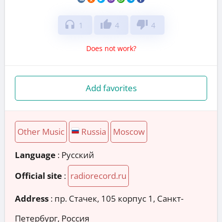
headphones
thumb_up
thumb_down
1
4
4
Does not work?
Add favorites
Other Music
Russia
Moscow
Language
: Русский
Official site
:
radiorecord.ru
Address
:
пр. Стачек, 105 корпус 1, Санкт-
Петербург, Россия