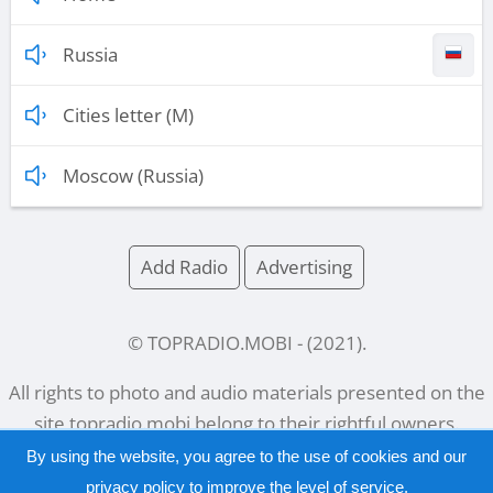
Russia
Cities letter (M)
Moscow (Russia)
Add Radio
Advertising
© TOPRADIO.MOBI
- (
2021
).
All rights to photo and audio materials presented on the
site
topradio.mobi
belong to their rightful owners.
By using the website, you agree to the use of cookies and our
privacy policy
to improve the level of service.