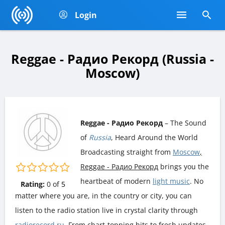
Login
Reggae - Радио Рекорд (Russia -
Moscow)
Reggae - Радио Рекорд
– The Sound
of
Russia
, Heard Around the World
Broadcasting straight from
Moscow
,
Reggae - Радио Рекорд
brings you the
heartbeat of modern
light music
. No
Rating:
0
of
5
matter where you are, in the country or city, you can
listen to the radio station live in crystal clarity through
radiorecord.ru
. From chart-topping hits to fresh updates