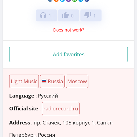
headphones
thumb_up
thumb_down
1
0
1
Does not work?
Add favorites
Light Music
Russia
Moscow
Language
: Русский
Official site
:
radiorecord.ru
Address
:
пр. Стачек, 105 корпус 1, Санкт-
Петербург, Россия