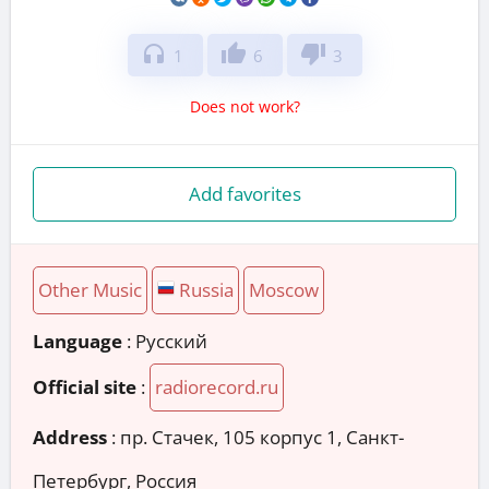
headphones
thumb_up
thumb_down
1
6
3
Does not work?
Add favorites
Other Music
Russia
Moscow
Language
: Русский
Official site
:
radiorecord.ru
Address
:
пр. Стачек, 105 корпус 1, Санкт-
Петербург, Россия