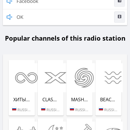
Facebook
OK
Popular channels of this radio station
ХИТЫ ВСЕХ ВРЕ­МЕН (RADIO RECORD)
CLASSIX (RADIO RECORD)
MASHUP (РАДИО РЕКОРД)
BEACH PARTY (РАДИО РЕКОРД)
RUSSIA (MOSCOW)
RUSSIA (MOSCOW)
RUSSIA (MOSCOW)
RUSSIA (SAINT PETERSBURG)