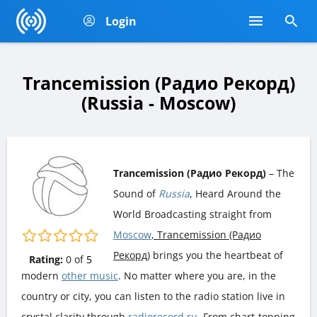
Login
Trancemission (Радио Рекорд)
(Russia - Moscow)
Trancemission (Радио Рекорд)
– The
Sound of
Russia
, Heard Around the
World Broadcasting straight from
Moscow
, Trancemission (Радио
Рекорд)
brings you the heartbeat of
Rating:
0
of
5
modern
other music
. No matter where you are, in the
country or city, you can listen to the radio station live in
crystal clarity through
radiorecord.ru
. From chart-topping