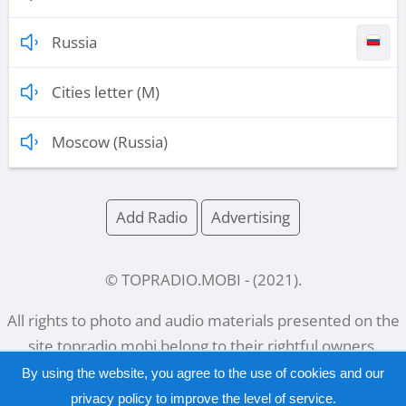
Russia
Cities letter (M)
Moscow (Russia)
Add Radio
Advertising
© TOPRADIO.MOBI
- (
2021
).
All rights to photo and audio materials presented on the
site
topradio.mobi
belong to their rightful owners.
By using the website, you agree to the use of cookies and our
privacy policy
to improve the level of service.