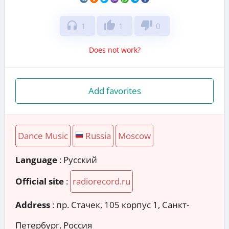
headphones
thumb_up
thumb_down
1
1
0
Does not work?
Add favorites
Dance Music
Russia
Moscow
Language
: Русский
Official site
:
radiorecord.ru
Address
:
пр. Стачек, 105 корпус 1, Санкт-
Петербург, Россия