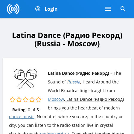
Login
Latina Dance (Радио Рекорд)
(Russia - Moscow)
Latina Dance (Радио Рекорд)
– The
Sound of
Russia
, Heard Around the
World Broadcasting straight from
Moscow
, Latina Dance (Радио Рекорд)
brings you the heartbeat of modern
Rating:
0
of
5
dance music
. No matter where you are, in the country or
city, you can listen to the radio station live in crystal
clarity through
radiorecord.ru
. From chart-topping hits to