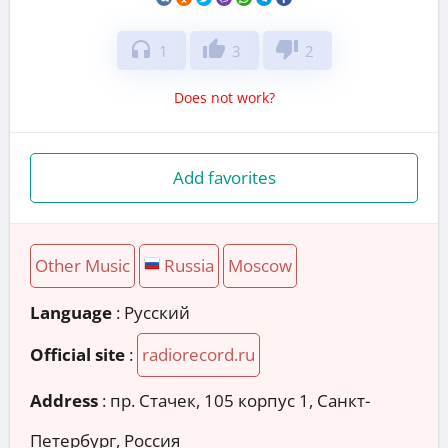
headphones
thumb_up
thumb_down
1
3
2
Does not work?
Add favorites
Other Music
Russia
Moscow
Language
: Русский
Official site
:
radiorecord.ru
Address
:
пр. Стачек, 105 корпус 1, Санкт-
Петербург, Россия