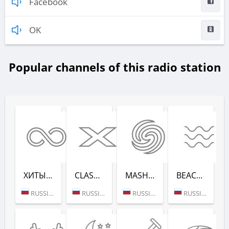
Facebook
OK
Popular channels of this radio station
ХИТЫ ВСЕХ ВРЕ­МЕН (RADIO RECORD)
CLASSIX (RADIO RECORD)
MASHUP (РАДИО РЕКОРД)
BEACH PARTY (РАДИО РЕКОРД)
RUSSIA (MOSCOW)
RUSSIA (MOSCOW)
RUSSIA (MOSCOW)
RUSSIA (SAINT PETERSBURG)