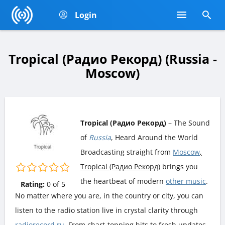
Login
Tropical (Радио Рекорд) (Russia -
Moscow)
Tropical (Радио Рекорд)
– The Sound
of
Russia
, Heard Around the World
Broadcasting straight from
Moscow
,
Tropical (Радио Рекорд)
brings you
the heartbeat of modern
other music
.
Rating:
0
of
5
No matter where you are, in the country or city, you can
listen to the radio station live in crystal clarity through
radiorecord.ru
. From chart-topping hits to fresh updates